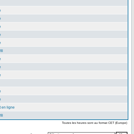
e
e
e
e
e
il
e
e
e
e
e
 en ligne
il
Toutes les heures sont au format CET (Europe)