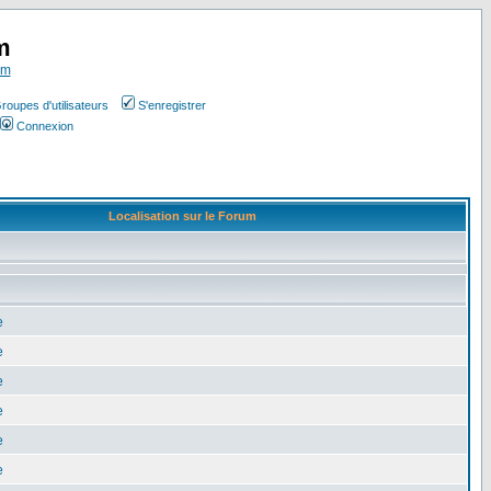
m
om
roupes d'utilisateurs
S'enregistrer
Connexion
Localisation sur le Forum
e
e
e
e
e
e