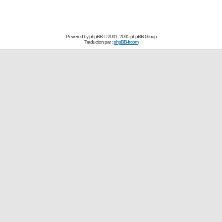
Powered by
phpBB
© 2001, 2005 phpBB Group
Traduction par :
phpBB-fr.com