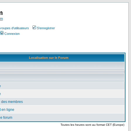
m
om
roupes d'utilisateurs
S'enregistrer
Connexion
Localisation sur le Forum
e
e
te des membres
 en ligne
le forum
Toutes les heures sont au format CET (Europe)