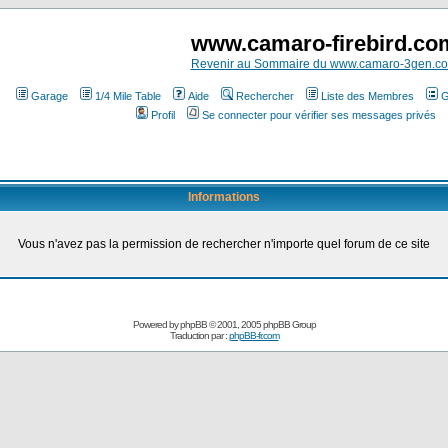
www.camaro-firebird.co
Revenir au Sommaire du www.camaro-3gen.c
Garage
1/4 Mile Table
Aide
Rechercher
Liste des Membres
G
Profil
Se connecter pour vérifier ses messages privés
Informations
Vous n'avez pas la permission de rechercher n'importe quel forum de ce site
Powered by
phpBB
© 2001, 2005 phpBB Group
Traduction par :
phpBB-fr.com