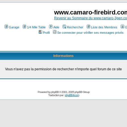
www.camaro-firebird.co
Revenir au Sommaire du www.camaro-3gen.c
Garage
1/4 Mile Table
Aide
Rechercher
Liste des Membres
G
Profil
Se connecter pour vérifier ses messages privés
Informations
Vous n'avez pas la permission de rechercher n'importe quel forum de ce site
Powered by
phpBB
© 2001, 2005 phpBB Group
Traduction par :
phpBB-fr.com