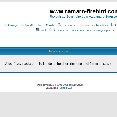
www.camaro-firebird.co
Revenir au Sommaire du www.camaro-3gen.c
Garage
1/4 Mile Table
Aide
Rechercher
Liste des Membres
G
Profil
Se connecter pour vérifier ses messages privés
Informations
Vous n'avez pas la permission de rechercher n'importe quel forum de ce site
Powered by
phpBB
© 2001, 2005 phpBB Group
Traduction par :
phpBB-fr.com