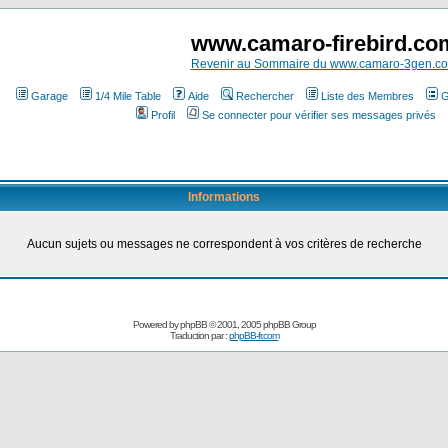
www.camaro-firebird.co
Revenir au Sommaire du www.camaro-3gen.c
Garage
1/4 Mile Table
Aide
Rechercher
Liste des Membres
G
Profil
Se connecter pour vérifier ses messages privés
Informations
Aucun sujets ou messages ne correspondent à vos critères de recherche
Powered by
phpBB
© 2001, 2005 phpBB Group
Traduction par :
phpBB-fr.com