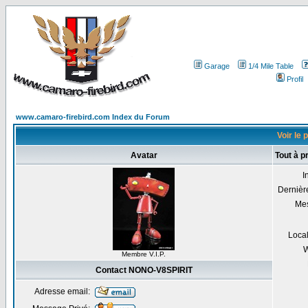
Garage
1/4 Mile Table
Profil
www.camaro-firebird.com Index du Forum
Voir le 
Avatar
Tout à 
I
Dernière
Me
Local
W
Membre V.I.P.
Contact NONO-V8SPIRIT
Adresse email: