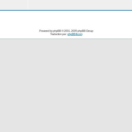
Powered by
phpBB
© 2001, 2005 phpBB Group
Traduction par :
phpBB-fr.com