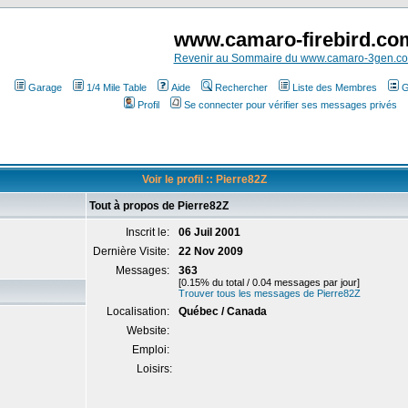
www.camaro-firebird.co
Revenir au Sommaire du www.camaro-3gen.c
Garage
1/4 Mile Table
Aide
Rechercher
Liste des Membres
G
Profil
Se connecter pour vérifier ses messages privés
Voir le profil :: Pierre82Z
Tout à propos de Pierre82Z
Inscrit le:
06 Juil 2001
Dernière Visite:
22 Nov 2009
Messages:
363
[0.15% du total / 0.04 messages par jour]
Trouver tous les messages de Pierre82Z
Localisation:
Québec / Canada
Website:
Emploi:
Loisirs: