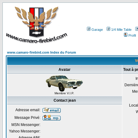
Garage
1/4 Mile Table
Profil
www.camaro-firebird.com Index du Forum
Vo
Avatar
Tout à p
I
Dernière
Me
Membre V.I.P.
Contact jean
Local
Adresse email:
W
Message Privé:
MSN Messenger:
Yahoo Messenger:
Adresse AIM: