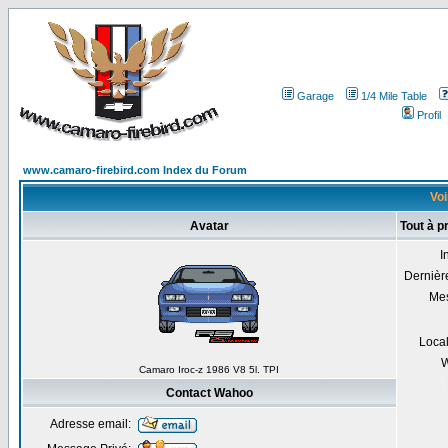
Garage
1/4 Mile Table
Profil
www.camaro-firebird.com Index du Forum
Voi
Avatar
Tout à 
I
Dernière
Me
Local
W
Camaro Iroc-z 1986 V8 5l. TPI
Contact Wahoo
Adresse email: