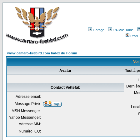
Garage
1/4 Mile Table
Profil
www.camaro-firebird.com Index du Forum
Voir
Avatar
Tout à p
I
Dernière
Contact Vettefab
Me
Adresse email:
Message Privé:
Local
MSN Messenger:
W
Yahoo Messenger:
Adresse AIM:
Numéro ICQ: