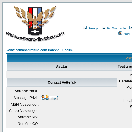
Garage
1/4 Mile Table
Profil
www.camaro-firebird.com Index du Forum
Voir
Avatar
Tout à p
I
Dernière
Contact Vettefab
Me
Adresse email:
Message Privé:
Local
MSN Messenger:
W
Yahoo Messenger:
Adresse AIM:
Numéro ICQ: