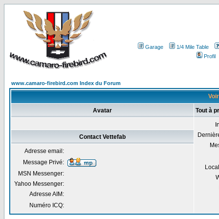
Garage
1/4 Mile Table
Profil
www.camaro-firebird.com Index du Forum
Voir
Avatar
Tout à p
I
Dernière
Contact Vettefab
Me
Adresse email:
Message Privé:
Local
MSN Messenger:
W
Yahoo Messenger:
Adresse AIM:
Numéro ICQ: