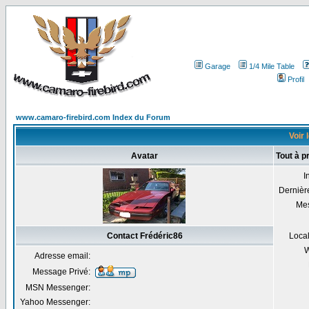
Garage
1/4 Mile Table
Profil
www.camaro-firebird.com Index du Forum
Voir 
Avatar
Tout à p
I
Dernière
Me
Contact Frédéric86
Local
W
Adresse email:
Message Privé:
MSN Messenger:
Yahoo Messenger: