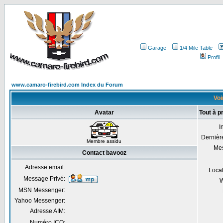
Garage
1/4 Mile Table
Profil
www.camaro-firebird.com Index du Forum
Voi
Avatar
Tout à p
I
Dernière
Membre assidu
Me
Contact bavooz
Adresse email:
Local
Message Privé:
W
MSN Messenger:
Yahoo Messenger:
Adresse AIM:
Numéro ICQ: