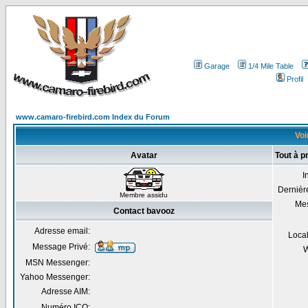
Garage
1/4 Mile Table
Profil
www.camaro-firebird.com Index du Forum
Voi
Avatar
Tout à p
I
Dernière
Membre assidu
Me
Contact bavooz
Adresse email:
Local
Message Privé:
W
MSN Messenger:
Yahoo Messenger:
Adresse AIM:
Numéro ICQ: