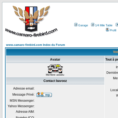
Garage
1/4 Mile Table
Profil
www.camaro-firebird.com Index du Forum
Voi
Avatar
Tout à p
I
Dernière
Membre assidu
Me
Contact bavooz
Adresse email:
Local
Message Privé:
W
MSN Messenger:
Yahoo Messenger:
Adresse AIM:
Numéro ICQ: