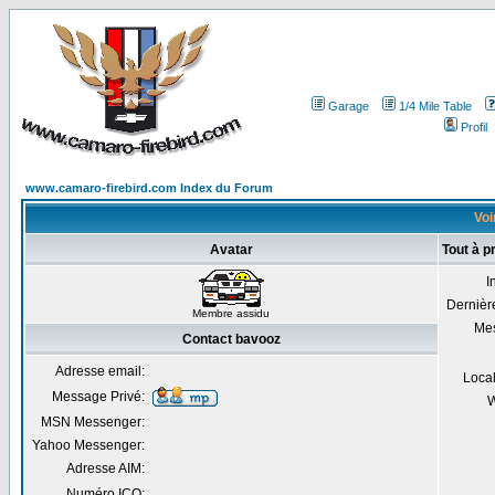
Garage
1/4 Mile Table
Profil
www.camaro-firebird.com Index du Forum
Voi
Avatar
Tout à p
I
Dernière
Membre assidu
Me
Contact bavooz
Adresse email:
Local
Message Privé:
W
MSN Messenger:
Yahoo Messenger:
Adresse AIM:
Numéro ICQ: