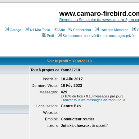
www.camaro-firebird.co
Revenir au Sommaire du www.camaro-3gen.c
Garage
1/4 Mile Table
Aide
Rechercher
Liste des Membres
G
Profil
Se connecter pour vérifier ses messages privés
Voir le profil :: Yann22210
Tout à propos de Yann22210
Inscrit le:
10 Aôu 2017
Dernière Visite:
10 Fév 2023
Messages:
429
[0.18% du total / 0.13 messages par jour]
Trouver tous les messages de Yann22210
Localisation:
Centre Bzh
Website:
Emploi:
Conducteur routier
Loisirs:
Jet ski, chevaux, tir sportif