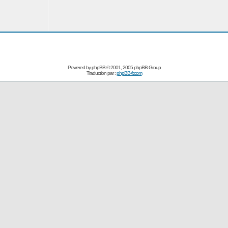
Powered by
phpBB
© 2001, 2005 phpBB Group
Traduction par :
phpBB-fr.com