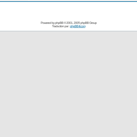
Powered by
phpBB
© 2001, 2005 phpBB Group
Traduction par :
phpBB-fr.com