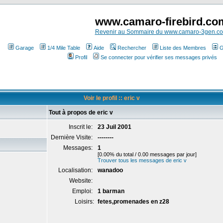
www.camaro-firebird.co
Revenir au Sommaire du www.camaro-3gen.c
Garage
1/4 Mile Table
Aide
Rechercher
Liste des Membres
G
Profil
Se connecter pour vérifier ses messages privés
Voir le profil :: eric v
Tout à propos de eric v
Inscrit le:
23 Juil 2001
Dernière Visite:
--------
Messages:
1
[0.00% du total / 0.00 messages par jour]
Trouver tous les messages de eric v
Localisation:
wanadoo
Website:
Emploi:
1 barman
Loisirs:
fetes,promenades en z28