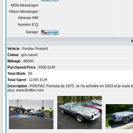
MSN Messenger:
Yahoo Messenger:
Adresse AIM:
Numéro ICQ:
Garage:
Vehicle
: Pontiac Firebird
Colour
: gris nacré
Mileage
: 46000
Purchased Price
: 5500 EUR
Total Mods
: 60
Total Spent
: 11095 EUR
Description
: PONTIAC Formula de 1975. Je l'ai achetée en 2003 et je roule t
plus, www.birdfire.com