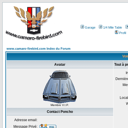
Garage
1/4 Mile Table
Profil
www.camaro-firebird.com Index du Forum
Voi
Avatar
Tout à 
I
Dernière
Me
Local
W
Membre V.I.P.
Contact Poncho
Adresse email:
Message Privé: