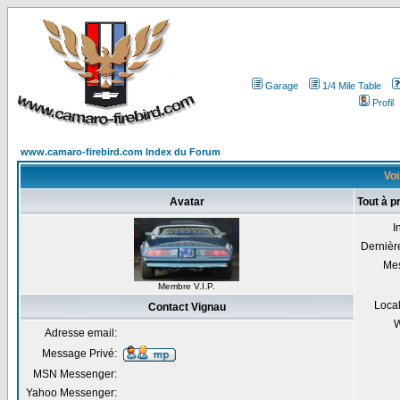
Garage
1/4 Mile Table
Profil
www.camaro-firebird.com Index du Forum
Voi
Avatar
Tout à p
I
Dernière
Me
Membre V.I.P.
Local
Contact Vignau
W
Adresse email:
Message Privé:
MSN Messenger:
Yahoo Messenger: