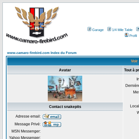
Garage
1/4 Mile Table
Profil
www.camaro-firebird.com Index du Forum
Voir 
Avatar
Tout à p
I
Dernière
Me
Local
Contact snakepits
W
Adresse email:
Message Privé:
MSN Messenger:
Yahoo Messenger: