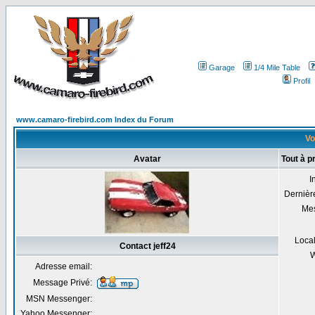
Garage
1/4 Mile Table
Profil
www.camaro-firebird.com Index du Forum
Voi
Avatar
Tout à p
I
Dernière
Me
Local
Contact jeff24
W
Adresse email:
Message Privé:
MSN Messenger:
Yahoo Messenger: