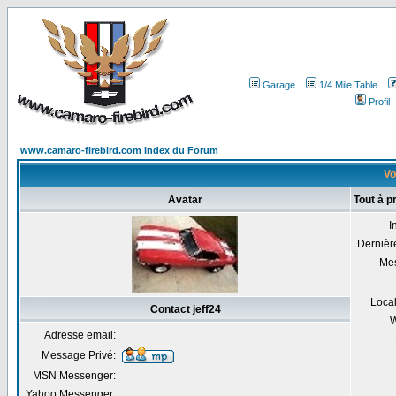
Garage
1/4 Mile Table
Profil
www.camaro-firebird.com Index du Forum
Voi
Avatar
Tout à p
I
Dernière
Me
Local
Contact jeff24
W
Adresse email:
Message Privé:
MSN Messenger:
Yahoo Messenger: