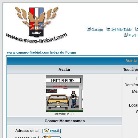
Garage
1/4 Mile Table
Profil
www.camaro-firebird.com Index du Forum
Voir le
Avatar
Tout à 
I
Dernière
Me
Local
W
Membre V.I.P.
Contact Mattmanaman
Adresse email: