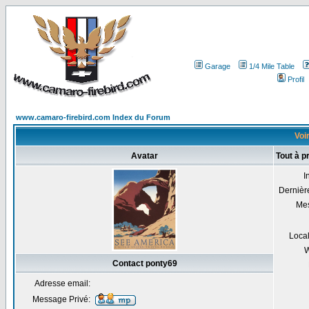
Garage
1/4 Mile Table
Profil
www.camaro-firebird.com Index du Forum
Voir
Avatar
Tout à p
I
Dernière
Me
Local
W
Contact ponty69
Adresse email:
Message Privé: