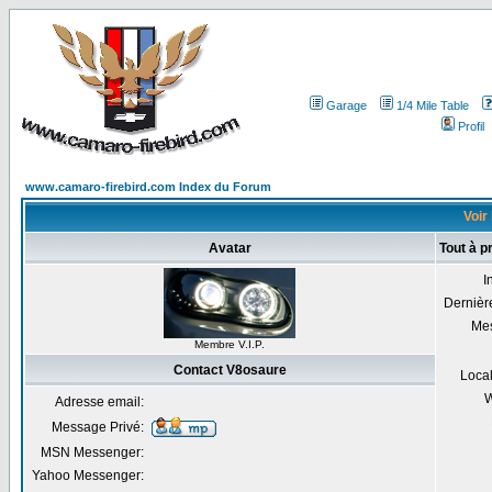
Garage
1/4 Mile Table
Profil
www.camaro-firebird.com Index du Forum
Voir
Avatar
Tout à 
I
Dernière
Me
Membre V.I.P.
Contact V8osaure
Local
W
Adresse email:
Message Privé:
MSN Messenger:
Yahoo Messenger: