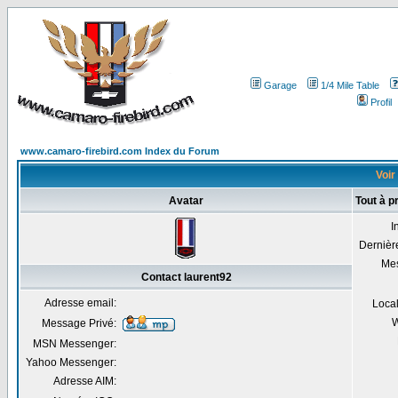
Garage
1/4 Mile Table
Profil
www.camaro-firebird.com Index du Forum
Voir 
Avatar
Tout à p
I
Dernière
Me
Contact laurent92
Adresse email:
Local
W
Message Privé:
MSN Messenger:
Yahoo Messenger:
Adresse AIM: