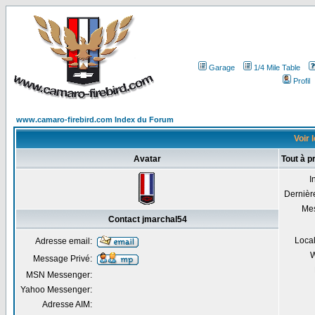
Garage
1/4 Mile Table
Profil
www.camaro-firebird.com Index du Forum
Voir 
Avatar
Tout à p
I
Dernière
Me
Contact jmarchal54
Local
Adresse email:
W
Message Privé:
MSN Messenger:
Yahoo Messenger:
Adresse AIM: