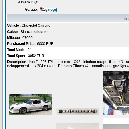
Numéro ICQ:
Garage:
jm
Vehicle
: Chevrolet Camaro
Colour
: Blanc intérieur rouge
Mileage
: 67000
Purchased Price
: 6000 EUR
Total Mods
: 24
Total Spent
: 3052 EUR
Description
: Iroc-Z - 305 TPI - bte méca. - G92 - intérieur rouge - filtres KN 
échappement inox 304 custom - Ressorts Eibach x4 + amortisseurs gaz Kyb x4 