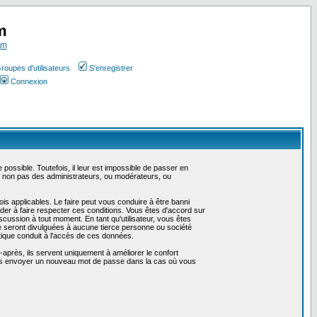
m
om
roupes d'utilisateurs
S'enregistrer
Connexion
ossible. Toutefois, il leur est impossible de passer en
t non pas des administrateurs, ou modérateurs, ou
is applicables. Le faire peut vous conduire à être banni
er à faire respecter ces conditions. Vous êtes d'accord sur
iscussion à tout moment. En tant qu'utilisateur, vous êtes
e seront divulguées à aucune tierce personne ou société
tique conduit à l'accès de ces données.
après, ils servent uniquement à améliorer le confort
 vous envoyer un nouveau mot de passe dans la cas où vous