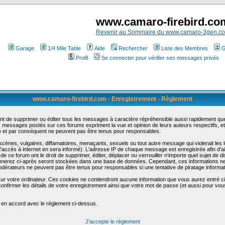
www.camaro-firebird.co
Revenir au Sommaire du www.camaro-3gen.c
Garage
1/4 Mile Table
Aide
Rechercher
Liste des Membres
G
Profil
Se connecter pour vérifier ses messages privés
www.camaro-firebird.com - Enregistrement - Règlement
t de supprimer ou éditer tous les messages à caractère répréhensible aussi rapidement que p
messages postés sur ces forums expriment la vue et opinion de leurs auteurs respectifs, e
t par conséquent ne peuvent pas être tenus pour responsables.
nes, vulgaires, diffamatoires, menaçants, sexuels ou tout autre message qui violerait les lo
accès à internet en sera informé). L'adresse IP de chaque message est enregistrée afin d'aid
de ce forum ont le droit de supprimer, éditer, déplacer ou verrouiller n'importe quel sujet de d
donnerez ci-après seront stockées dans une base de données. Cependant, ces informations n
odérateurs ne peuvent pas être tenus pour responsables si une tentative de piratage informa
sur votre ordinateur. Ces cookies ne contiendront aucune information que vous aurez entré ci-
 de confirmer les détails de votre enregistrement ainsi que votre mot de passe (et aussi pour
e en accord avec le règlement ci-dessus.
J'accepte le règlement