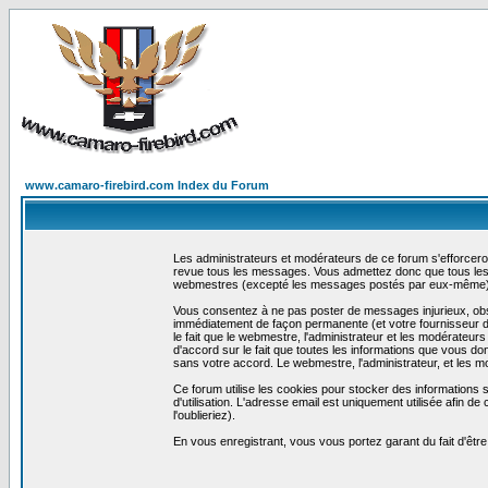
www.camaro-firebird.com Index du Forum
Les administrateurs et modérateurs de ce forum s'efforceron
revue tous les messages. Vous admettez donc que tous les 
webmestres (excepté les messages postés par eux-même) e
Vous consentez à ne pas poster de messages injurieux, obscè
immédiatement de façon permanente (et votre fournisseur d'
le fait que le webmestre, l'administrateur et les modérateurs 
d'accord sur le fait que toutes les informations que vous 
sans votre accord. Le webmestre, l'administrateur, et les m
Ce forum utilise les cookies pour stocker des informations 
d'utilisation. L'adresse email est uniquement utilisée afin
l'oublieriez).
En vous enregistrant, vous vous portez garant du fait d'êtr