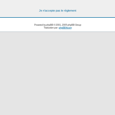
Je n'accepte pas le règlement
Powered by
phpBB
© 2001, 2005 phpBB Group
Traduction par :
phpBB-fr.com