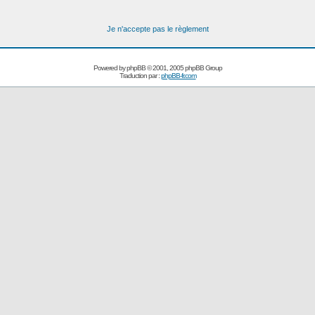
Je n'accepte pas le règlement
Powered by
phpBB
© 2001, 2005 phpBB Group
Traduction par :
phpBB-fr.com