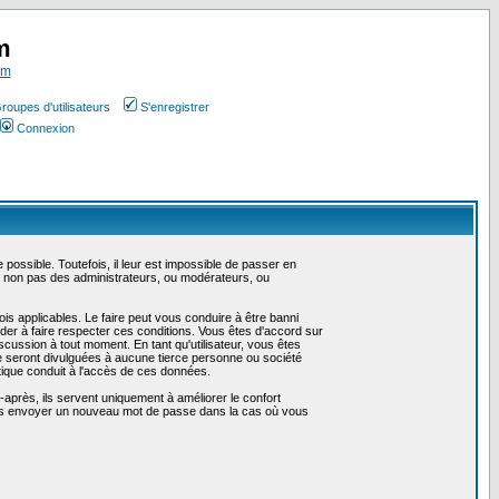
m
om
roupes d'utilisateurs
S'enregistrer
Connexion
ossible. Toutefois, il leur est impossible de passer en
t non pas des administrateurs, ou modérateurs, ou
is applicables. Le faire peut vous conduire à être banni
er à faire respecter ces conditions. Vous êtes d'accord sur
iscussion à tout moment. En tant qu'utilisateur, vous êtes
e seront divulguées à aucune tierce personne ou société
tique conduit à l'accès de ces données.
après, ils servent uniquement à améliorer le confort
 vous envoyer un nouveau mot de passe dans la cas où vous