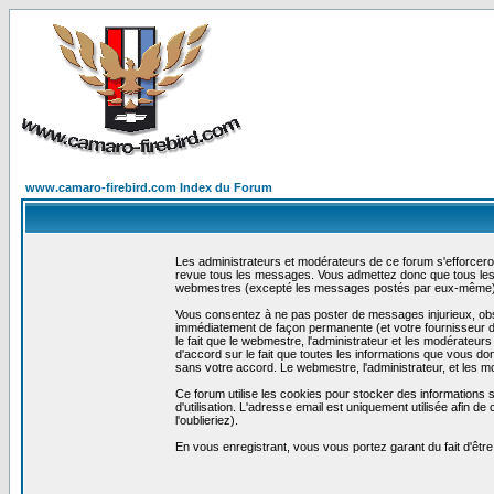
www.camaro-firebird.com Index du Forum
Les administrateurs et modérateurs de ce forum s'efforceron
revue tous les messages. Vous admettez donc que tous les 
webmestres (excepté les messages postés par eux-même) e
Vous consentez à ne pas poster de messages injurieux, obscè
immédiatement de façon permanente (et votre fournisseur d'
le fait que le webmestre, l'administrateur et les modérateurs 
d'accord sur le fait que toutes les informations que vous 
sans votre accord. Le webmestre, l'administrateur, et les m
Ce forum utilise les cookies pour stocker des informations 
d'utilisation. L'adresse email est uniquement utilisée afin
l'oublieriez).
En vous enregistrant, vous vous portez garant du fait d'êtr