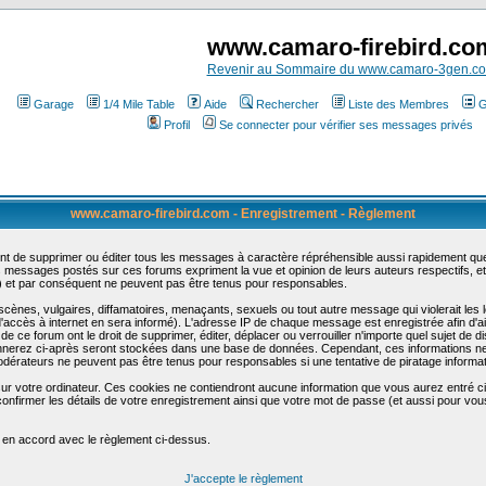
www.camaro-firebird.co
Revenir au Sommaire du www.camaro-3gen.c
Garage
1/4 Mile Table
Aide
Rechercher
Liste des Membres
G
Profil
Se connecter pour vérifier ses messages privés
www.camaro-firebird.com - Enregistrement - Règlement
t de supprimer ou éditer tous les messages à caractère répréhensible aussi rapidement que p
messages postés sur ces forums expriment la vue et opinion de leurs auteurs respectifs, e
t par conséquent ne peuvent pas être tenus pour responsables.
nes, vulgaires, diffamatoires, menaçants, sexuels ou tout autre message qui violerait les lo
accès à internet en sera informé). L'adresse IP de chaque message est enregistrée afin d'aid
de ce forum ont le droit de supprimer, éditer, déplacer ou verrouiller n'importe quel sujet de d
donnerez ci-après seront stockées dans une base de données. Cependant, ces informations n
odérateurs ne peuvent pas être tenus pour responsables si une tentative de piratage informa
sur votre ordinateur. Ces cookies ne contiendront aucune information que vous aurez entré ci-
 de confirmer les détails de votre enregistrement ainsi que votre mot de passe (et aussi pour
e en accord avec le règlement ci-dessus.
J'accepte le règlement