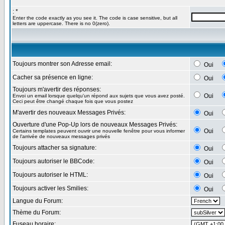
: *
Enter the code exactly as you see it. The code is case sensitive, but all
letters are uppercase. There is no 0(zero).
Toujours montrer son Adresse email:
Oui
Cacher sa présence en ligne:
Oui
Toujours m'avertir des réponses:
Oui
Envoi un email lorsque quelqu'un répond aux sujets que vous avez posté.
Ceci peut être changé chaque fois que vous postez
M'avertir des nouveaux Messages Privés:
Oui
Ouverture d'une Pop-Up lors de nouveaux Messages Privés:
Oui
Certains templates peuvent ouvrir une nouvelle fenêtre pour vous informer
de l'arrivée de nouveaux messages privés
Toujours attacher sa signature:
Oui
Toujours autoriser le BBCode:
Oui
Toujours autoriser le HTML:
Oui
Toujours activer les Smilies:
Oui
Langue du Forum:
Thème du Forum:
Fuseau horaire: