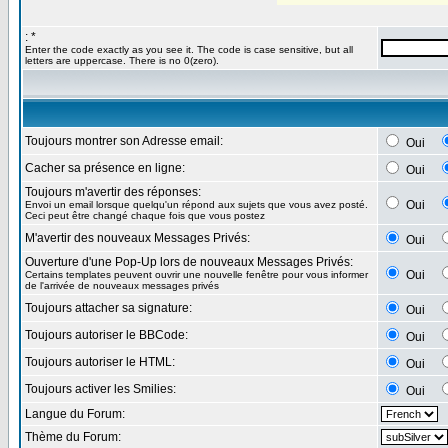
: *
Enter the code exactly as you see it. The code is case sensitive, but all
letters are uppercase. There is no 0(zero).
Toujours montrer son Adresse email:
Oui
Cacher sa présence en ligne:
Oui
Toujours m'avertir des réponses:
Oui
Envoi un email lorsque quelqu'un répond aux sujets que vous avez posté.
Ceci peut être changé chaque fois que vous postez
M'avertir des nouveaux Messages Privés:
Oui
Ouverture d'une Pop-Up lors de nouveaux Messages Privés:
Oui
Certains templates peuvent ouvrir une nouvelle fenêtre pour vous informer
de l'arrivée de nouveaux messages privés
Toujours attacher sa signature:
Oui
Toujours autoriser le BBCode:
Oui
Toujours autoriser le HTML:
Oui
Toujours activer les Smilies:
Oui
Langue du Forum:
Thème du Forum: