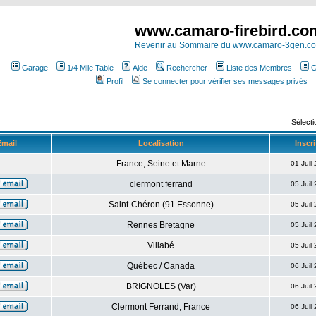
www.camaro-firebird.co
Revenir au Sommaire du www.camaro-3gen.c
Garage
1/4 Mile Table
Aide
Rechercher
Liste des Membres
G
Profil
Se connecter pour vérifier ses messages privés
Sélecti
Email
Localisation
Inscri
France, Seine et Marne
01 Juil
clermont ferrand
05 Juil
Saint-Chéron (91 Essonne)
05 Juil
Rennes Bretagne
05 Juil
Villabé
05 Juil
Québec / Canada
06 Juil
BRIGNOLES (Var)
06 Juil
Clermont Ferrand, France
06 Juil