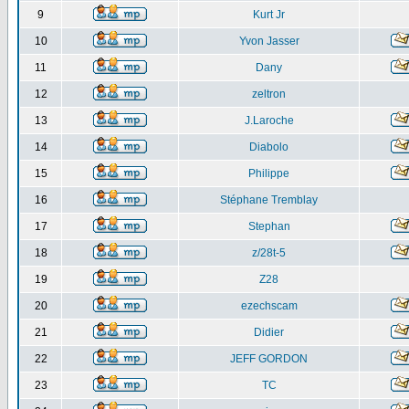
9
Kurt Jr
10
Yvon Jasser
11
Dany
12
zeltron
13
J.Laroche
14
Diabolo
15
Philippe
16
Stéphane Tremblay
17
Stephan
18
z/28t-5
19
Z28
20
ezechscam
21
Didier
22
JEFF GORDON
23
TC