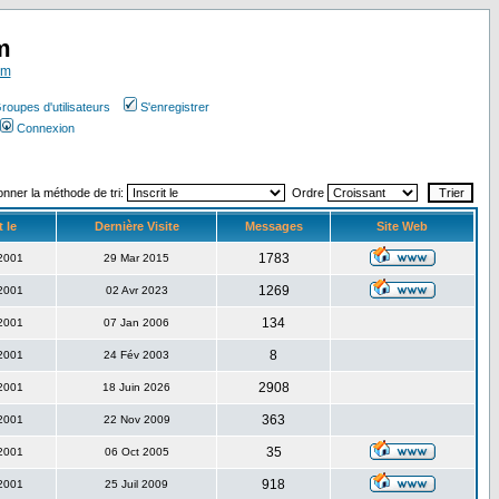
m
om
roupes d'utilisateurs
S'enregistrer
Connexion
onner la méthode de tri:
Ordre
t le
Dernière Visite
Messages
Site Web
1783
 2001
29 Mar 2015
1269
 2001
02 Avr 2023
134
 2001
07 Jan 2006
8
 2001
24 Fév 2003
2908
 2001
18 Juin 2026
363
 2001
22 Nov 2009
35
 2001
06 Oct 2005
918
 2001
25 Juil 2009