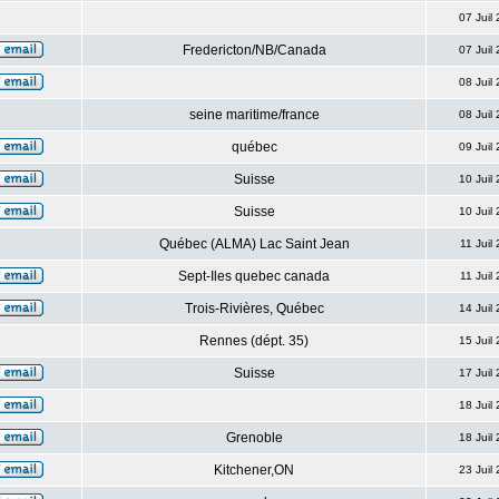
07 Juil
Fredericton/NB/Canada
07 Juil
08 Juil
seine maritime/france
08 Juil
québec
09 Juil
Suisse
10 Juil
Suisse
10 Juil
Québec (ALMA) Lac Saint Jean
11 Juil
Sept-Iles quebec canada
11 Juil
Trois-Rivières, Québec
14 Juil
Rennes (dépt. 35)
15 Juil
Suisse
17 Juil
18 Juil
Grenoble
18 Juil
Kitchener,ON
23 Juil