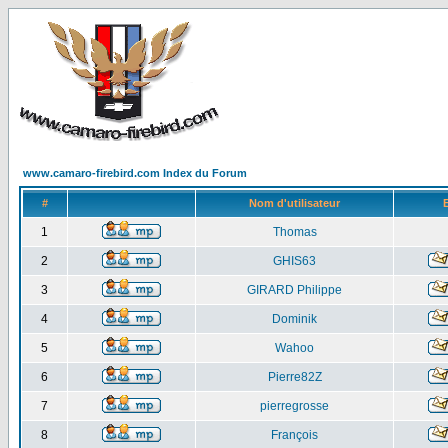
www.camaro-firebird.com Index du Forum
#
Nom d'utilisateur
1
Thomas
2
GHIS63
3
GIRARD Philippe
4
Dominik
5
Wahoo
6
Pierre82Z
7
pierregrosse
8
François