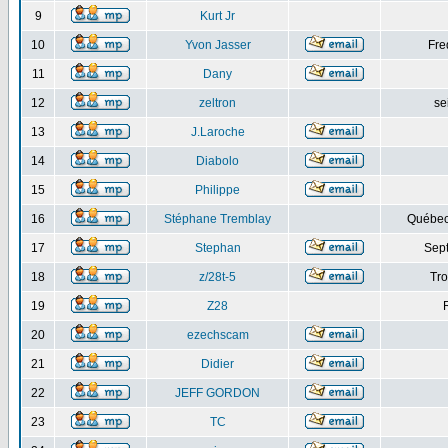
9
Kurt Jr
10
Yvon Jasser
Fre
11
Dany
12
zeltron
se
13
J.Laroche
14
Diabolo
15
Philippe
16
Stéphane Tremblay
Québec
17
Stephan
Sept
18
z/28t-5
Tro
19
Z28
20
ezechscam
21
Didier
22
JEFF GORDON
23
TC