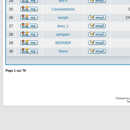
24
eric v
25
Cassiladrahan
26
murph
Ch
27
dany_L
28
penguin
29
BERNIER
30
Rems
Page
1
sur
76
Powered by
Tra