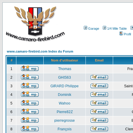
Garage
1/4 Mile Table
Profil
www.camaro-firebird.com Index du Forum
#
Nom d'utilisateur
Email
1
Thomas
Fra
2
GHIS63
3
GIRARD Philippe
Saint
4
Dominik
5
Wahoo
6
Pierre82Z
7
pierregrosse
8
François
Cler