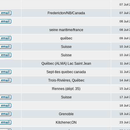
07 Juil
Fredericton/NB/Canada
07 Juil
08 Juil
seine maritime/france
08 Juil
québec
09 Juil
Suisse
10 Juil
Suisse
10 Juil
Québec (ALMA) Lac Saint Jean
11 Juil
Sept-Iles quebec canada
11 Juil
Trois-Rivières, Québec
14 Juil
Rennes (dépt. 35)
15 Juil
Suisse
17 Juil
18 Juil
Grenoble
18 Juil
Kitchener,ON
23 Juil