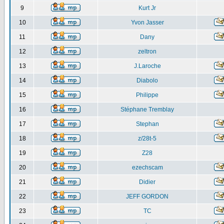
9
Kurt Jr
10
Yvon Jasser
11
Dany
12
zeltron
13
J.Laroche
14
Diabolo
15
Philippe
16
Stéphane Tremblay
17
Stephan
18
z/28t-5
19
Z28
20
ezechscam
21
Didier
22
JEFF GORDON
23
TC