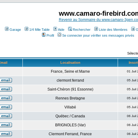
www.camaro-firebird.co
Revenir au Sommaire du www.camaro-3gen.c
Garage
1/4 Mile Table
Aide
Rechercher
Liste des Membres
G
Profil
Se connecter pour vérifier ses messages privés
Sélecti
Email
Localisation
Inscri
France, Seine et Marne
01 Juil
clermont ferrand
05 Juil
Saint-Chéron (91 Essonne)
05 Juil
Rennes Bretagne
05 Juil
Villabé
05 Juil
Québec / Canada
06 Juil
BRIGNOLES (Var)
06 Juil
Clermont Ferrand, France
06 Juil