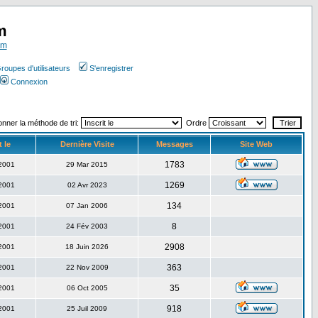
m
om
roupes d'utilisateurs
S'enregistrer
Connexion
onner la méthode de tri:
Ordre
t le
Dernière Visite
Messages
Site Web
1783
 2001
29 Mar 2015
1269
 2001
02 Avr 2023
134
 2001
07 Jan 2006
8
 2001
24 Fév 2003
2908
 2001
18 Juin 2026
363
 2001
22 Nov 2009
35
 2001
06 Oct 2005
918
 2001
25 Juil 2009