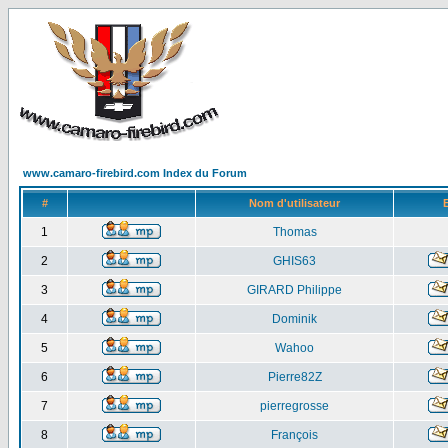
www.camaro-firebird.com Index du Forum
#
Nom d'utilisateur
1
Thomas
2
GHIS63
3
GIRARD Philippe
4
Dominik
5
Wahoo
6
Pierre82Z
7
pierregrosse
8
François