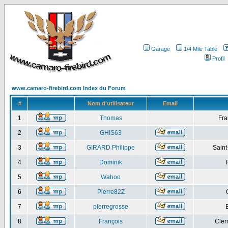
Garage
1/4 Mile Table
Profil
www.camaro-firebird.com Index du Forum
#
Nom d'utilisateur
Email
1
Thomas
Fra
2
GHIS63
3
GIRARD Philippe
Saint
4
Dominik
5
Wahoo
6
Pierre82Z
7
pierregrosse
8
François
Cler