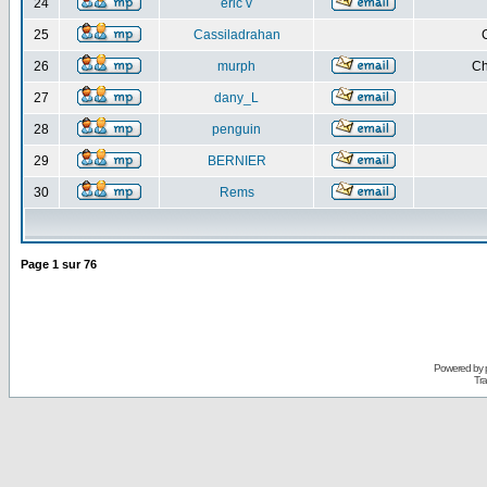
24
eric v
25
Cassiladrahan
26
murph
Ch
27
dany_L
28
penguin
29
BERNIER
30
Rems
Page
1
sur
76
Powered by
Tra