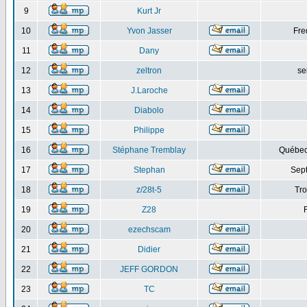
9
Kurt Jr
10
Yvon Jasser
Fre
11
Dany
12
zeltron
se
13
J.Laroche
14
Diabolo
15
Philippe
16
Stéphane Tremblay
Québec
17
Stephan
Sept
18
z/28t-5
Tro
19
Z28
20
ezechscam
21
Didier
22
JEFF GORDON
23
TC