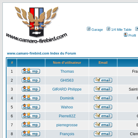
Garage
1/4 Mile Table
Profil
www.camaro-firebird.com Index du Forum
#
Nom d'utilisateur
Email
1
Thomas
Fra
2
GHIS63
3
GIRARD Philippe
Saint
4
Dominik
5
Wahoo
6
Pierre82Z
7
pierregrosse
8
François
Cler