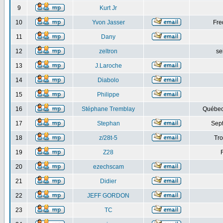
9
Kurt Jr
10
Yvon Jasser
Fre
11
Dany
12
zeltron
se
13
J.Laroche
14
Diabolo
15
Philippe
16
Stéphane Tremblay
Québec
17
Stephan
Sept
18
z/28t-5
Tro
19
Z28
20
ezechscam
21
Didier
22
JEFF GORDON
23
TC