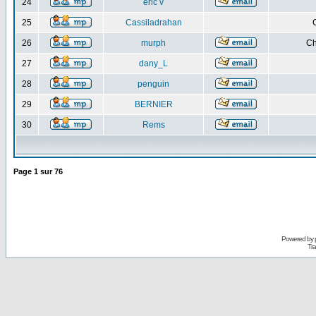
24
eric v
25
Cassiladrahan
26
murph
Ch
27
dany_L
28
penguin
29
BERNIER
30
Rems
Page
1
sur
76
Powered by
Tra