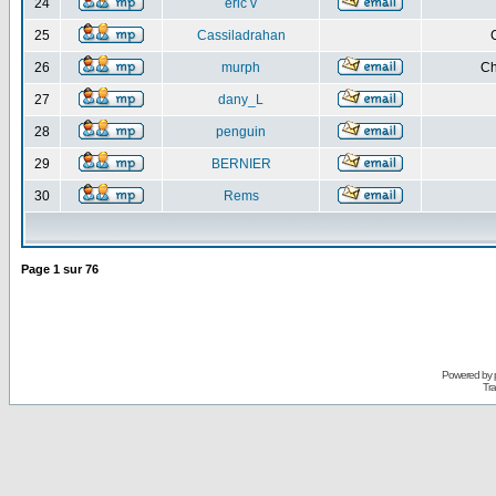
24
eric v
25
Cassiladrahan
26
murph
Ch
27
dany_L
28
penguin
29
BERNIER
30
Rems
Page
1
sur
76
Powered by
Tra