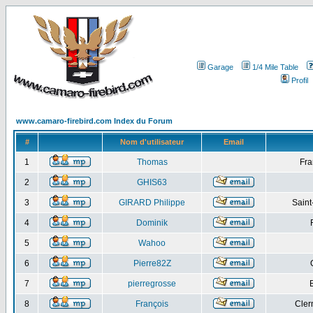
Garage
1/4 Mile Table
Profil
www.camaro-firebird.com Index du Forum
#
Nom d'utilisateur
Email
1
Thomas
Fra
2
GHIS63
3
GIRARD Philippe
Saint
4
Dominik
5
Wahoo
6
Pierre82Z
7
pierregrosse
8
François
Cler