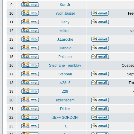
9
Kurt Jr
10
Yvon Jasser
Fre
11
Dany
12
zeltron
se
13
J.Laroche
14
Diabolo
15
Philippe
16
Stéphane Tremblay
Québec
17
Stephan
Sept
18
z/28t-5
Tro
19
Z28
20
ezechscam
21
Didier
22
JEFF GORDON
23
TC