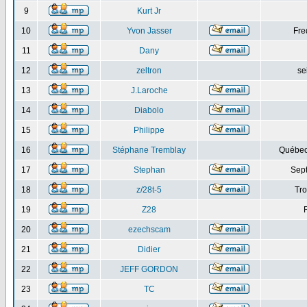
9
Kurt Jr
10
Yvon Jasser
Fre
11
Dany
12
zeltron
se
13
J.Laroche
14
Diabolo
15
Philippe
16
Stéphane Tremblay
Québec
17
Stephan
Sept
18
z/28t-5
Tro
19
Z28
20
ezechscam
21
Didier
22
JEFF GORDON
23
TC