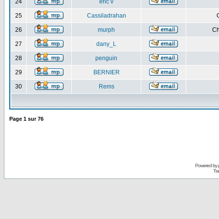
24
eric v
25
Cassiladrahan
26
murph
Ch
27
dany_L
28
penguin
29
BERNIER
30
Rems
Page
1
sur
76
Powered by
Tra