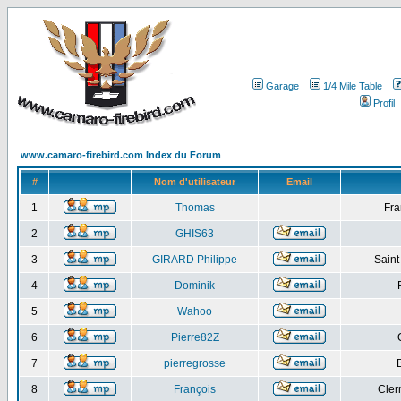
Garage
1/4 Mile Table
Profil
www.camaro-firebird.com Index du Forum
#
Nom d'utilisateur
Email
1
Thomas
Fra
2
GHIS63
3
GIRARD Philippe
Saint
4
Dominik
5
Wahoo
6
Pierre82Z
7
pierregrosse
8
François
Cler