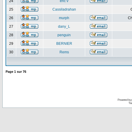
24
eric v
25
Cassiladrahan
26
murph
Ch
27
dany_L
28
penguin
29
BERNIER
30
Rems
Page
1
sur
76
Powered by
Tra