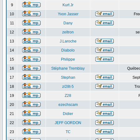
9
Kurt Jr
10
Yvon Jasser
Fre
11
Dany
12
zeltron
se
13
J.Laroche
14
Diabolo
15
Philippe
16
Stéphane Tremblay
Québec
17
Stephan
Sept
18
z/28t-5
Tro
19
Z28
20
ezechscam
21
Didier
22
JEFF GORDON
23
TC