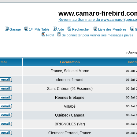
www.camaro-firebird.co
Revenir au Sommaire du www.camaro-3gen.c
Garage
1/4 Mile Table
Aide
Rechercher
Liste des Membres
G
Profil
Se connecter pour vérifier ses messages privés
Sélecti
Email
Localisation
Inscri
France, Seine et Marne
01 Juil
clermont ferrand
05 Juil
Saint-Chéron (91 Essonne)
05 Juil
Rennes Bretagne
05 Juil
Villabé
05 Juil
Québec / Canada
06 Juil
BRIGNOLES (Var)
06 Juil
Clermont Ferrand, France
06 Juil