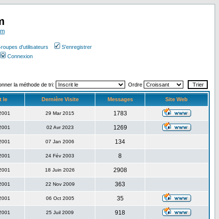
m
om
roupes d'utilisateurs
S'enregistrer
Connexion
onner la méthode de tri:
Ordre
t le
Dernière Visite
Messages
Site Web
1783
 2001
29 Mar 2015
1269
 2001
02 Avr 2023
134
 2001
07 Jan 2006
8
 2001
24 Fév 2003
2908
 2001
18 Juin 2026
363
 2001
22 Nov 2009
35
 2001
06 Oct 2005
918
 2001
25 Juil 2009