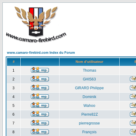
www.camaro-firebird.com Index du Forum
#
Nom d'utilisateur
1
Thomas
2
GHIS63
3
GIRARD Philippe
4
Dominik
5
Wahoo
6
Pierre82Z
7
pierregrosse
8
François