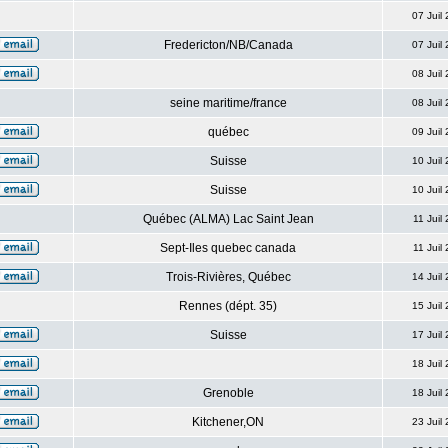
07 Juil
Fredericton/NB/Canada
07 Juil
08 Juil
seine maritime/france
08 Juil
québec
09 Juil
Suisse
10 Juil
Suisse
10 Juil
Québec (ALMA) Lac Saint Jean
11 Juil
Sept-Iles quebec canada
11 Juil
Trois-Rivières, Québec
14 Juil
Rennes (dépt. 35)
15 Juil
Suisse
17 Juil
18 Juil
Grenoble
18 Juil
Kitchener,ON
23 Juil