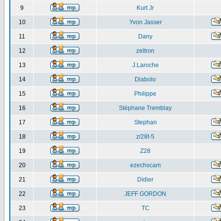
9
Kurt Jr
10
Yvon Jasser
11
Dany
12
zeltron
13
J.Laroche
14
Diabolo
15
Philippe
16
Stéphane Tremblay
17
Stephan
18
z/28t-5
19
Z28
20
ezechscam
21
Didier
22
JEFF GORDON
23
TC