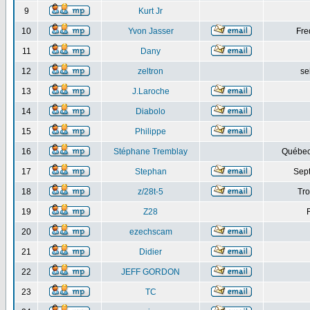
9
Kurt Jr
10
Yvon Jasser
Fre
11
Dany
12
zeltron
se
13
J.Laroche
14
Diabolo
15
Philippe
16
Stéphane Tremblay
Québec
17
Stephan
Sept
18
z/28t-5
Tro
19
Z28
20
ezechscam
21
Didier
22
JEFF GORDON
23
TC