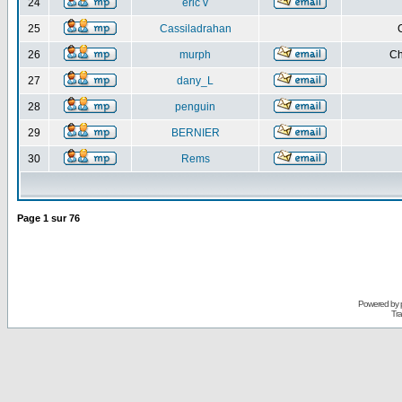
24
eric v
25
Cassiladrahan
26
murph
Ch
27
dany_L
28
penguin
29
BERNIER
30
Rems
Page
1
sur
76
Powered by
Tra