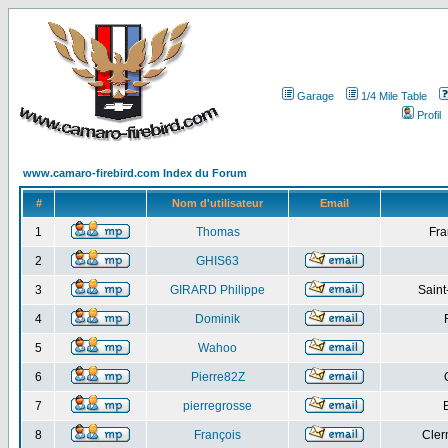
Garage
1/4 Mile Table
Profil
www.camaro-firebird.com Index du Forum
#
Nom d'utilisateur
Email
1
Thomas
Fra
2
GHIS63
3
GIRARD Philippe
Saint
4
Dominik
5
Wahoo
6
Pierre82Z
7
pierregrosse
8
François
Cler