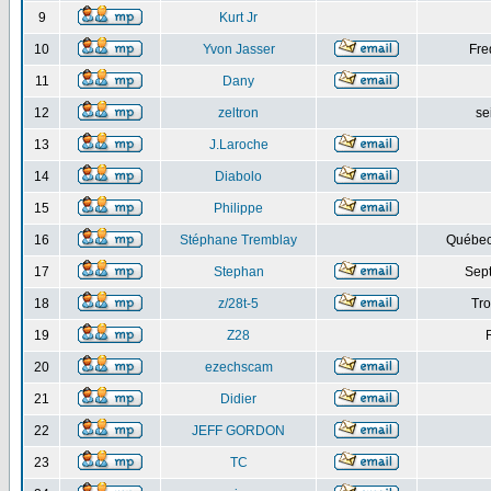
9
Kurt Jr
10
Yvon Jasser
Fre
11
Dany
12
zeltron
se
13
J.Laroche
14
Diabolo
15
Philippe
16
Stéphane Tremblay
Québec
17
Stephan
Sept
18
z/28t-5
Tro
19
Z28
20
ezechscam
21
Didier
22
JEFF GORDON
23
TC