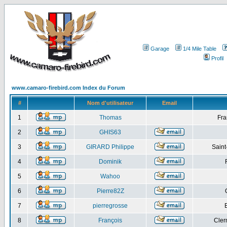
Garage
1/4 Mile Table
Profil
www.camaro-firebird.com Index du Forum
#
Nom d'utilisateur
Email
1
Thomas
Fra
2
GHIS63
3
GIRARD Philippe
Saint
4
Dominik
5
Wahoo
6
Pierre82Z
7
pierregrosse
8
François
Cler