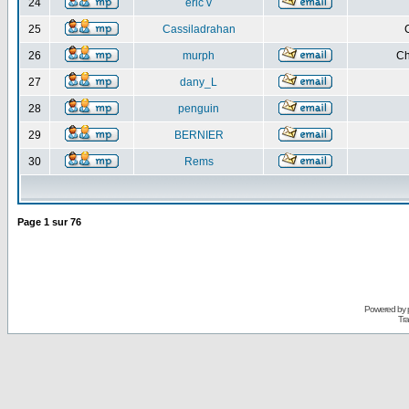
24
eric v
25
Cassiladrahan
26
murph
Ch
27
dany_L
28
penguin
29
BERNIER
30
Rems
Page
1
sur
76
Powered by
Tra