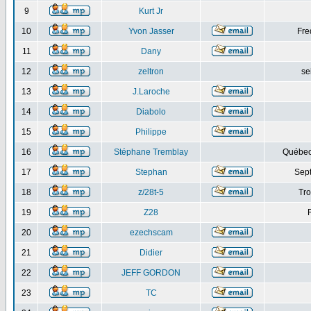
9
Kurt Jr
10
Yvon Jasser
Fre
11
Dany
12
zeltron
se
13
J.Laroche
14
Diabolo
15
Philippe
16
Stéphane Tremblay
Québec
17
Stephan
Sept
18
z/28t-5
Tro
19
Z28
20
ezechscam
21
Didier
22
JEFF GORDON
23
TC