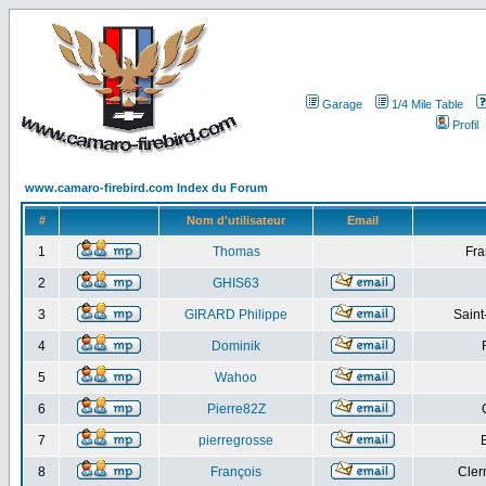
Garage
1/4 Mile Table
Profil
www.camaro-firebird.com Index du Forum
#
Nom d'utilisateur
Email
1
Thomas
Fra
2
GHIS63
3
GIRARD Philippe
Saint
4
Dominik
5
Wahoo
6
Pierre82Z
7
pierregrosse
8
François
Cler