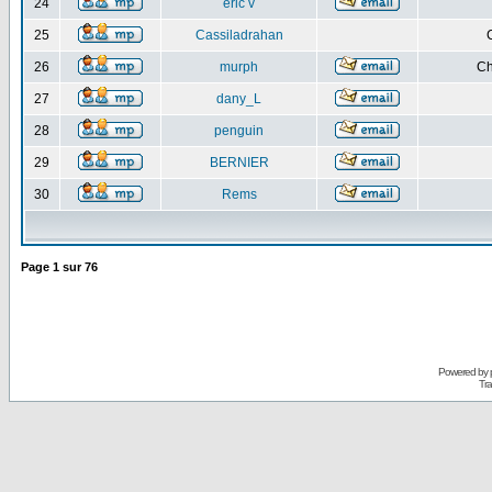
24
eric v
25
Cassiladrahan
26
murph
Ch
27
dany_L
28
penguin
29
BERNIER
30
Rems
Page
1
sur
76
Powered by
Tra