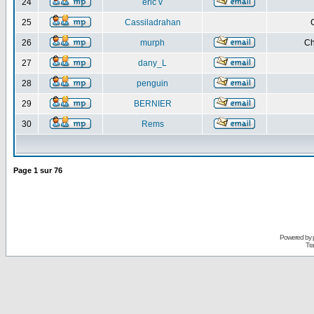
24
eric v
25
Cassiladrahan
26
murph
Ch
27
dany_L
28
penguin
29
BERNIER
30
Rems
Page
1
sur
76
Powered by
Tra