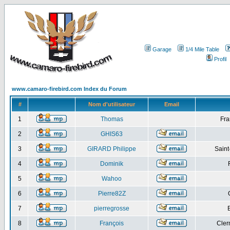
Garage
1/4 Mile Table
Profil
www.camaro-firebird.com Index du Forum
#
Nom d'utilisateur
Email
1
Thomas
Fra
2
GHIS63
3
GIRARD Philippe
Saint
4
Dominik
5
Wahoo
6
Pierre82Z
7
pierregrosse
8
François
Cler