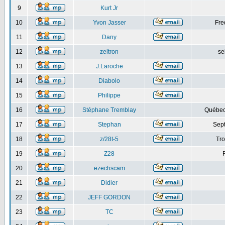
9
Kurt Jr
10
Yvon Jasser
Fre
11
Dany
12
zeltron
se
13
J.Laroche
14
Diabolo
15
Philippe
16
Stéphane Tremblay
Québec
17
Stephan
Sept
18
z/28t-5
Tro
19
Z28
20
ezechscam
21
Didier
22
JEFF GORDON
23
TC