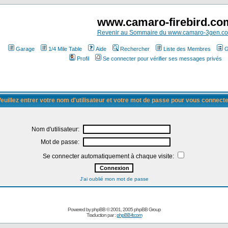
www.camaro-firebird.co
Revenir au Sommaire du www.camaro-3gen.c
Garage
1/4 Mile Table
Aide
Rechercher
Liste des Membres
G
Profil
Se connecter pour vérifier ses messages privés
euillez entrer votre nom d'utilisateur et votre mot de passe pour vous connect
Nom d'utilisateur:
Mot de passe:
Se connecter automatiquement à chaque visite:
J'ai oublié mon mot de passe
Powered by
phpBB
© 2001, 2005 phpBB Group
Traduction par :
phpBB-fr.com