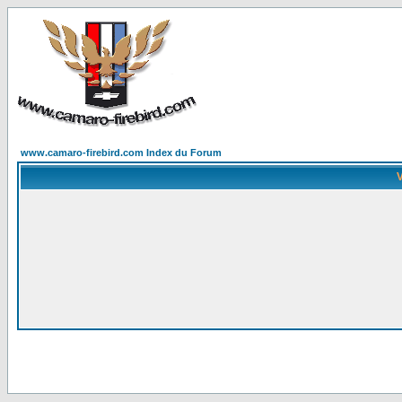
www.camaro-firebird.com Index du Forum
V