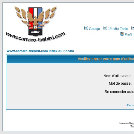
Garage
1/4 Mile Table
Profil
www.camaro-firebird.com Index du Forum
Veuillez entrer votre nom d'utili
Nom d'utilisateur:
Mot de passe:
Se connecter aut
J'ai 
Powered by
Tra