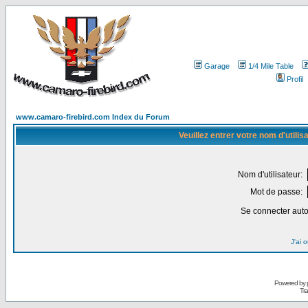
Garage
1/4 Mile Table
Profil
www.camaro-firebird.com Index du Forum
Veuillez entrer votre nom d'utili
Nom d'utilisateur:
Mot de passe:
Se connecter aut
J'ai 
Powered by
Tra